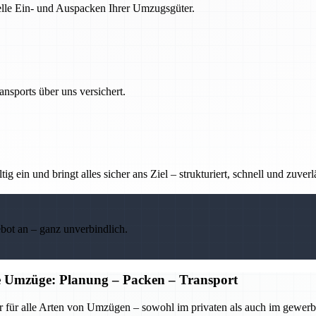
nelle Ein- und Auspacken Ihrer Umzugsgüter.
nsports über uns versichert.
g ein und bringt alles sicher ans Ziel – strukturiert, schnell und zuverl
ebot an – ganz unverbindlich.
he Umzüge: Planung – Packen – Transport
r für alle Arten von Umzügen – sowohl im privaten als auch im gewerbl