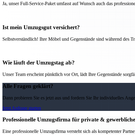
Ja, unser Full-Service-Paket umfasst auf Wunsch auch das professio
Ist mein Umzugsgut versichert?
Selbstverständlich! Ihre Möbel und Gegenstände sind während des Tra
Wie läuft der Umzugstag ab?
Unser Team erscheint pünktlich vor Ort, lädt Ihre Gegenstände sorgfälti
Alle Fragen geklärt?
Dann probieren Sie es jetzt aus und fordern Sie Ihr individuelles Ang
Jetzt Anfrage starten
Professionelle Umzugsfirma für private & gewerblic
Eine professionelle Umzugsfirma versteht sich als kompetenter Partne