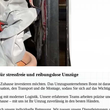
r stressfreie und reibungslose Umzüge
es Zuhause investieren möchten. Das Umzugsunternehmen Bonn ist darau
ation, den Transport und die Montage, sodass Sie sich auf das Wichti
ng mit moderner Logistik. Unsere erfahrenen Teams arbeiten präzise 
hause – mit uns ist Ihr Umzug zuverlässig in den besten Händen.
ch unsere individuelle Betreuung. Wir passen unsere Dienstleistungen 