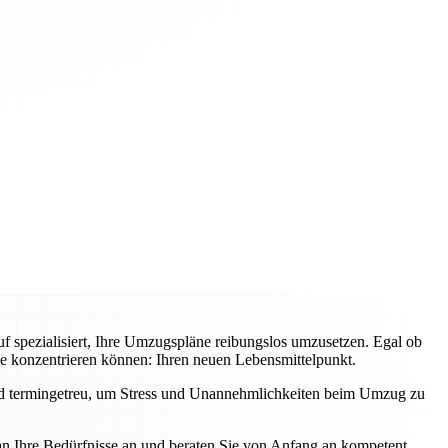
f spezialisiert, Ihre Umzugspläne reibungslos umzusetzen. Egal ob
ge konzentrieren können: Ihren neuen Lebensmittelpunkt.
und termingetreu, um Stress und Unannehmlichkeiten beim Umzug zu
an Ihre Bedürfnisse an und beraten Sie von Anfang an kompetent.