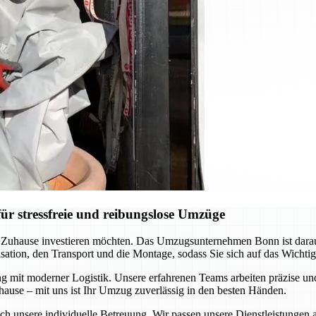
r stressfreie und reibungslose Umzüge
es Zuhause investieren möchten. Das Umzugsunternehmen Bonn ist darau
ation, den Transport und die Montage, sodass Sie sich auf das Wichti
ng mit moderner Logistik. Unsere erfahrenen Teams arbeiten präzise 
hause – mit uns ist Ihr Umzug zuverlässig in den besten Händen.
ch unsere individuelle Betreuung. Wir passen unsere Dienstleistungen 