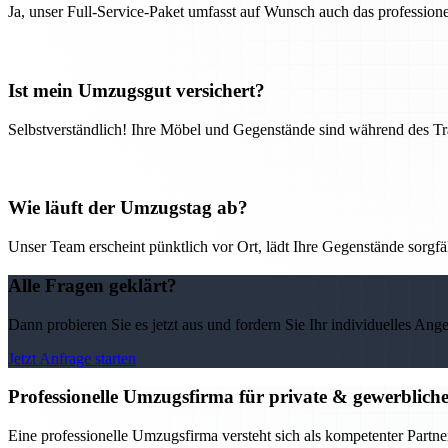
Ja, unser Full-Service-Paket umfasst auf Wunsch auch das professio
Ist mein Umzugsgut versichert?
Selbstverständlich! Ihre Möbel und Gegenstände sind während des Tra
Wie läuft der Umzugstag ab?
Unser Team erscheint pünktlich vor Ort, lädt Ihre Gegenstände sorgfälti
Alle Fragen geklärt?
Dann probieren Sie es jetzt aus und fordern Sie Ihr individuelles Ang
Jetzt Anfrage starten
Professionelle Umzugsfirma für private & gewerblic
Eine professionelle Umzugsfirma versteht sich als kompetenter Partne