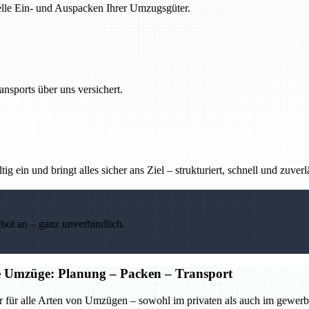
nelle Ein- und Auspacken Ihrer Umzugsgüter.
nsports über uns versichert.
g ein und bringt alles sicher ans Ziel – strukturiert, schnell und zuverl
ebot an – ganz unverbindlich.
he Umzüge: Planung – Packen – Transport
r für alle Arten von Umzügen – sowohl im privaten als auch im gewerbl