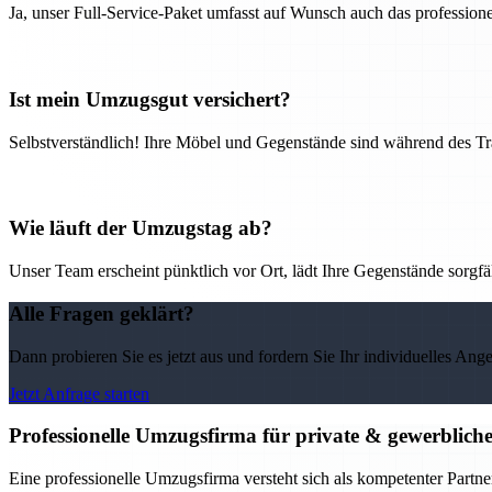
Ja, unser Full-Service-Paket umfasst auf Wunsch auch das professio
Ist mein Umzugsgut versichert?
Selbstverständlich! Ihre Möbel und Gegenstände sind während des Tra
Wie läuft der Umzugstag ab?
Unser Team erscheint pünktlich vor Ort, lädt Ihre Gegenstände sorgfälti
Alle Fragen geklärt?
Dann probieren Sie es jetzt aus und fordern Sie Ihr individuelles Ang
Jetzt Anfrage starten
Professionelle Umzugsfirma für private & gewerblic
Eine professionelle Umzugsfirma versteht sich als kompetenter Partne