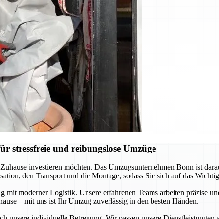
r stressfreie und reibungslose Umzüge
es Zuhause investieren möchten. Das Umzugsunternehmen Bonn ist darau
ation, den Transport und die Montage, sodass Sie sich auf das Wichti
ng mit moderner Logistik. Unsere erfahrenen Teams arbeiten präzise 
hause – mit uns ist Ihr Umzug zuverlässig in den besten Händen.
ch unsere individuelle Betreuung. Wir passen unsere Dienstleistungen 