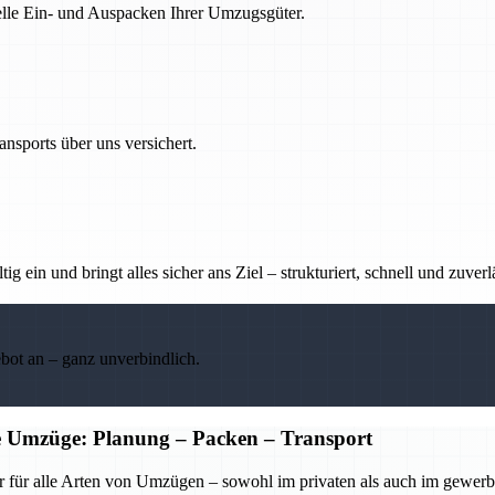
nelle Ein- und Auspacken Ihrer Umzugsgüter.
nsports über uns versichert.
g ein und bringt alles sicher ans Ziel – strukturiert, schnell und zuverl
ebot an – ganz unverbindlich.
he Umzüge: Planung – Packen – Transport
r für alle Arten von Umzügen – sowohl im privaten als auch im gewerbl