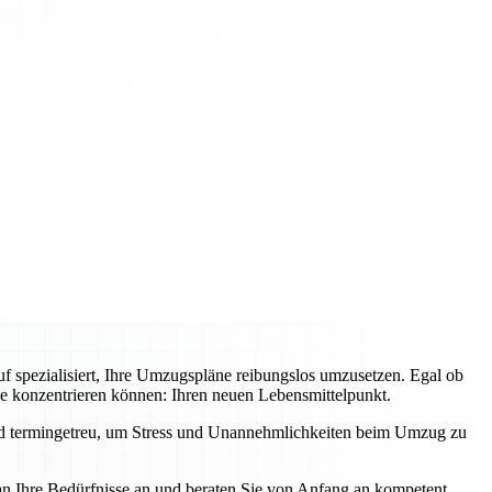
f spezialisiert, Ihre Umzugspläne reibungslos umzusetzen. Egal ob
ge konzentrieren können: Ihren neuen Lebensmittelpunkt.
und termingetreu, um Stress und Unannehmlichkeiten beim Umzug zu
an Ihre Bedürfnisse an und beraten Sie von Anfang an kompetent.