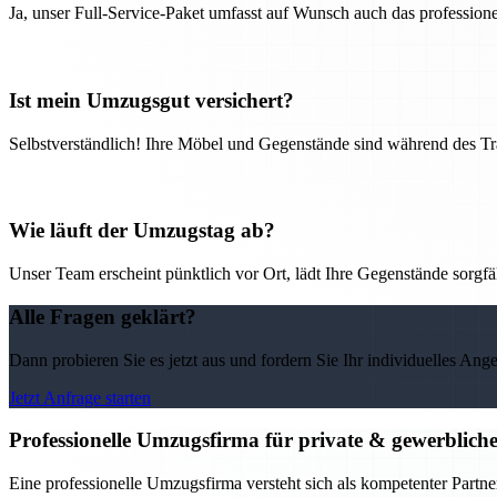
Ja, unser Full-Service-Paket umfasst auf Wunsch auch das professio
Ist mein Umzugsgut versichert?
Selbstverständlich! Ihre Möbel und Gegenstände sind während des Tra
Wie läuft der Umzugstag ab?
Unser Team erscheint pünktlich vor Ort, lädt Ihre Gegenstände sorgfälti
Alle Fragen geklärt?
Dann probieren Sie es jetzt aus und fordern Sie Ihr individuelles Ang
Jetzt Anfrage starten
Professionelle Umzugsfirma für private & gewerblic
Eine professionelle Umzugsfirma versteht sich als kompetenter Partne