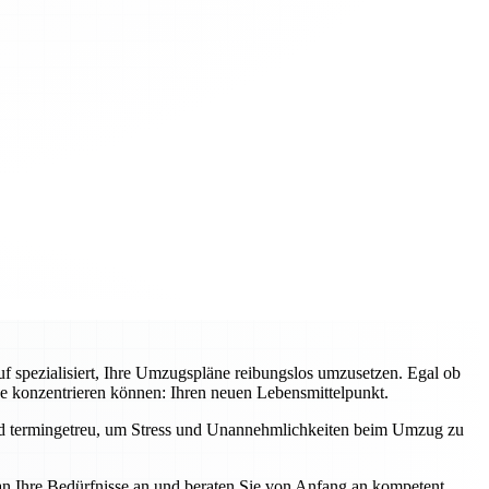
f spezialisiert, Ihre Umzugspläne reibungslos umzusetzen. Egal ob
ge konzentrieren können: Ihren neuen Lebensmittelpunkt.
und termingetreu, um Stress und Unannehmlichkeiten beim Umzug zu
an Ihre Bedürfnisse an und beraten Sie von Anfang an kompetent.