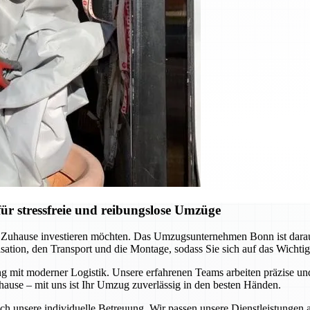
r stressfreie und reibungslose Umzüge
es Zuhause investieren möchten. Das Umzugsunternehmen Bonn ist darau
ation, den Transport und die Montage, sodass Sie sich auf das Wichti
ng mit moderner Logistik. Unsere erfahrenen Teams arbeiten präzise 
hause – mit uns ist Ihr Umzug zuverlässig in den besten Händen.
ch unsere individuelle Betreuung. Wir passen unsere Dienstleistungen 