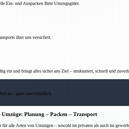
nelle Ein- und Auspacken Ihrer Umzugsgüter.
nsports über uns versichert.
g ein und bringt alles sicher ans Ziel – strukturiert, schnell und zuverl
ebot an – ganz unverbindlich.
he Umzüge: Planung – Packen – Transport
r für alle Arten von Umzügen – sowohl im privaten als auch im gewerbl