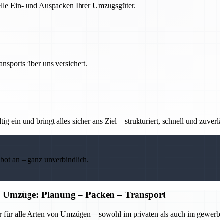
nelle Ein- und Auspacken Ihrer Umzugsgüter.
nsports über uns versichert.
g ein und bringt alles sicher ans Ziel – strukturiert, schnell und zuverl
ebot an – ganz unverbindlich.
he Umzüge: Planung – Packen – Transport
r für alle Arten von Umzügen – sowohl im privaten als auch im gewerbl