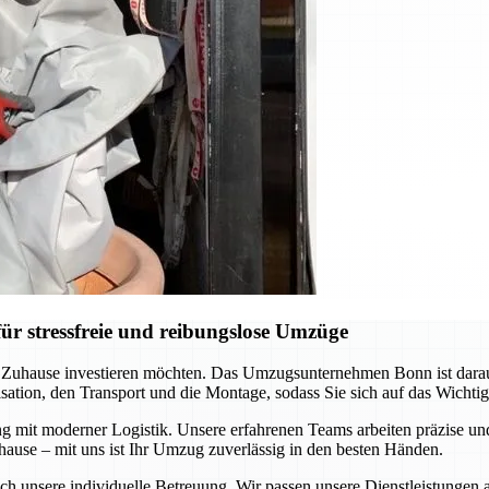
r stressfreie und reibungslose Umzüge
es Zuhause investieren möchten. Das Umzugsunternehmen Bonn ist darau
ation, den Transport und die Montage, sodass Sie sich auf das Wichti
ng mit moderner Logistik. Unsere erfahrenen Teams arbeiten präzise 
hause – mit uns ist Ihr Umzug zuverlässig in den besten Händen.
ch unsere individuelle Betreuung. Wir passen unsere Dienstleistungen 