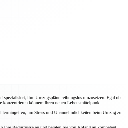
f spezialisiert, Ihre Umzugspläne reibungslos umzusetzen. Egal ob
ge konzentrieren können: Ihren neuen Lebensmittelpunkt.
und termingetreu, um Stress und Unannehmlichkeiten beim Umzug zu
an Ihre Bedürfnisse an und beraten Sie von Anfang an kompetent.