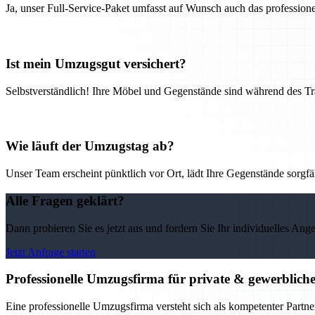
Ja, unser Full-Service-Paket umfasst auf Wunsch auch das professio
Ist mein Umzugsgut versichert?
Selbstverständlich! Ihre Möbel und Gegenstände sind während des Tra
Wie läuft der Umzugstag ab?
Unser Team erscheint pünktlich vor Ort, lädt Ihre Gegenstände sorgfälti
Alle Fragen geklärt?
Dann probieren Sie es jetzt aus und fordern Sie Ihr individuelles Ang
Jetzt Anfrage starten
Professionelle Umzugsfirma für private & gewerblic
Eine professionelle Umzugsfirma versteht sich als kompetenter Partne