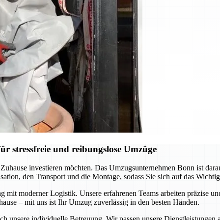
r stressfreie und reibungslose Umzüge
es Zuhause investieren möchten. Das Umzugsunternehmen Bonn ist darau
ation, den Transport und die Montage, sodass Sie sich auf das Wichti
ng mit moderner Logistik. Unsere erfahrenen Teams arbeiten präzise 
hause – mit uns ist Ihr Umzug zuverlässig in den besten Händen.
ch unsere individuelle Betreuung. Wir passen unsere Dienstleistungen 