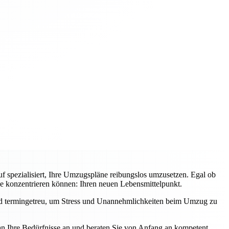
f spezialisiert, Ihre Umzugspläne reibungslos umzusetzen. Egal ob
ge konzentrieren können: Ihren neuen Lebensmittelpunkt.
und termingetreu, um Stress und Unannehmlichkeiten beim Umzug zu
an Ihre Bedürfnisse an und beraten Sie von Anfang an kompetent.