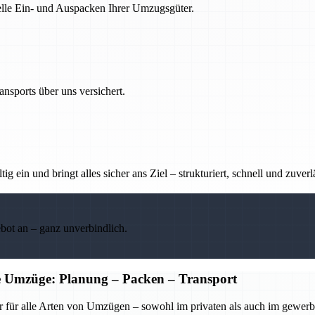
nelle Ein- und Auspacken Ihrer Umzugsgüter.
nsports über uns versichert.
g ein und bringt alles sicher ans Ziel – strukturiert, schnell und zuverl
ebot an – ganz unverbindlich.
he Umzüge: Planung – Packen – Transport
r für alle Arten von Umzügen – sowohl im privaten als auch im gewerbl