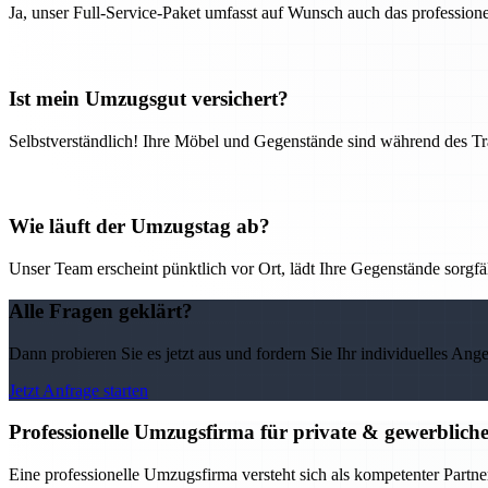
Ja, unser Full-Service-Paket umfasst auf Wunsch auch das professio
Ist mein Umzugsgut versichert?
Selbstverständlich! Ihre Möbel und Gegenstände sind während des Tra
Wie läuft der Umzugstag ab?
Unser Team erscheint pünktlich vor Ort, lädt Ihre Gegenstände sorgfälti
Alle Fragen geklärt?
Dann probieren Sie es jetzt aus und fordern Sie Ihr individuelles Ang
Jetzt Anfrage starten
Professionelle Umzugsfirma für private & gewerblic
Eine professionelle Umzugsfirma versteht sich als kompetenter Partne